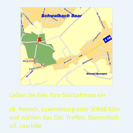
Geben Sie hier Ihre Startadresse ein
zB. Remich, Luxembourg oder 50668 Köln
und wählen das Ziel: Treffen, Stammtisch
od. saarbike